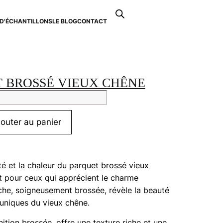
Recherche
de
D'ÉCHANTILLONS
LE BLOG
CONTACT
0
produits
 BROSSÉ VIEUX CHÊNE
tité
uet
jouter au panier
sé
x
e
té et la chaleur du parquet brossé vieux
it pour ceux qui apprécient le charme
che, soigneusement brossée, révèle la beauté
s uniques du vieux chêne.
nition brossée, offre une texture riche et une