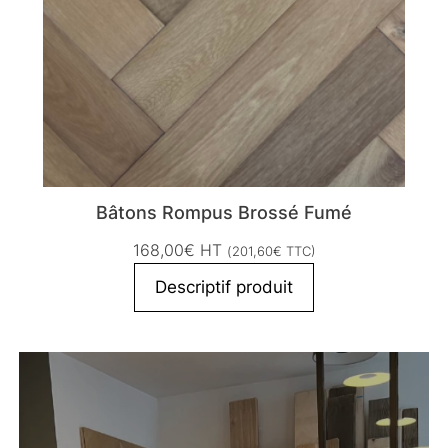
Bâtons Rompus Brossé Fumé
168,00
€
HT
(
201,60
€
TTC)
Descriptif produit