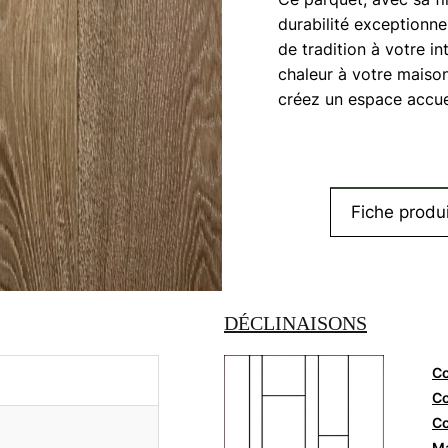
durabilité exceptionne
de tradition à votre i
chaleur à votre maison
créez un espace accuei
Fiche produi
DÉCLINAISONS
Co
Co
Co
Ma