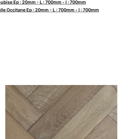
ubise Ep : 20mm - L : 700mm - l : 700mm
lle Occitane Ep : 20mm - L : 700mm - l : 700mm