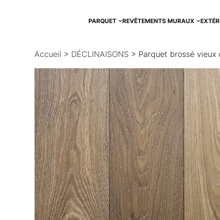
Aller
au
PARQUET
REVÊTEMENTS MURAUX
EXTÉR
contenu
Accueil
>
DÉCLINAISONS
> Parquet brossé vieux