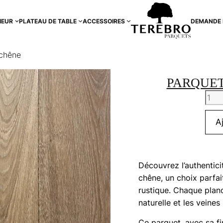
IEUR
PLATEAU DE TABLE
ACCESSOIRES
DEMANDE 
 chêne
PARQUET
quan
de
Parq
A
bros
vieu
chên
Découvrez l’authentici
chêne, un choix parfa
rustique. Chaque plan
naturelle et les veine
Ce parquet, avec sa fi