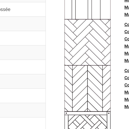
Ma
rossée
Ma
Co
Co
Co
Ma
Ma
Ma
Co
Co
Co
Ma
Ma
Ma