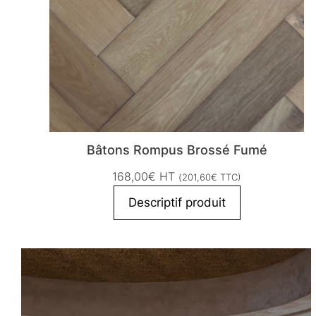
Bâtons Rompus Brossé Fumé
168,00
€
HT
(
201,60
€
TTC)
Descriptif produit