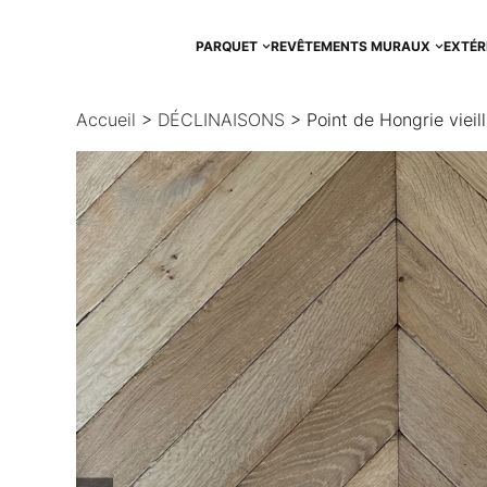
Aller
au
PARQUET
REVÊTEMENTS MURAUX
EXTÉR
contenu
Accueil
>
DÉCLINAISONS
> Point de Hongrie vieil