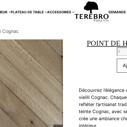
IEUR
PLATEAU DE TABLE
ACCESSOIRES
DEMANDE 
li Cognac
POINT DE 
quan
de
Poin
A
de
Hong
vieill
Découvrez l’élégance 
Cog
vieilli Cognac. Chaqu
refléter l’artisanat tra
teinte Cognac, avec se
crée une ambiance cha
intérieur.