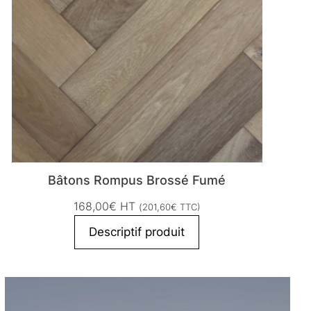
Bâtons Rompus Brossé Fumé
168,00
€
HT
(
201,60
€
TTC)
Descriptif produit