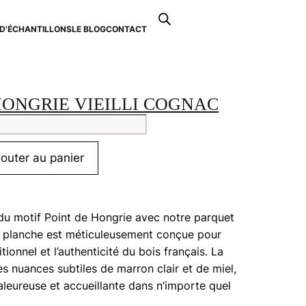
Recherche
de
D'ÉCHANTILLONS
LE BLOG
CONTACT
0
produits
HONGRIE VIEILLI COGNAC
tité
t
jouter au panier
rie
i
du motif Point de Hongrie avec notre parquet
nac
e planche est méticuleusement conçue pour
ditionnel et l’authenticité du bois français. La
s nuances subtiles de marron clair et de miel,
leureuse et accueillante dans n’importe quel