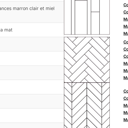
Co
nces marron clair et miel
Co
Ma
Ma
ra mat
Ma
Co
Co
Co
Ma
Ma
Ma
Co
Co
Ma
Ma
Ma