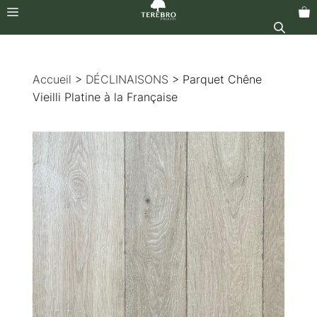
Menu
Aller
au
Accueil
>
DÉCLINAISONS
> Parquet Chêne
contenu
Vieilli Platine à la Française