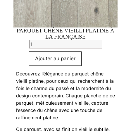
PARQUET CHÊNE VIEILLI PLATINE À
LA FRANÇAISE
quantité
de
Parquet
Ajouter au panier
Chêne
Vieilli
Découvrez l’élégance du parquet chêne
Platine
vieilli platine, pour ceux qui recherchent à la
à
fois le charme du passé et la modernité du
la
design contemporain. Chaque planche de ce
Française
parquet, méticuleusement vieillie, capture
l’essence du chêne avec une touche de
raffinement platine.
Ce parquet, avec sa finition vieillie subtile,