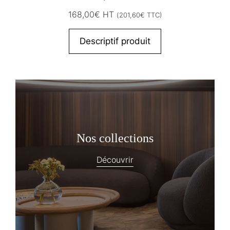
168,00
€
HT
(
201,60
€
TTC)
Descriptif produit
Nos collections
Découvrir