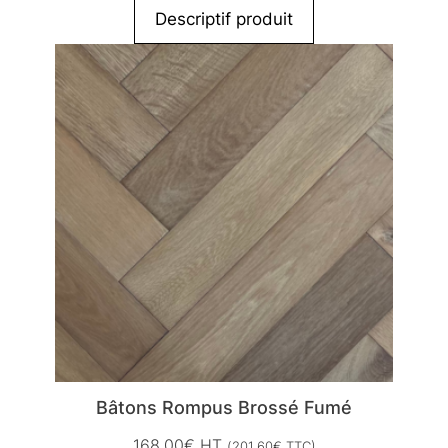
Descriptif produit
Bâtons Rompus Brossé Fumé
168,00
€
HT
(
201,60
€
TTC)