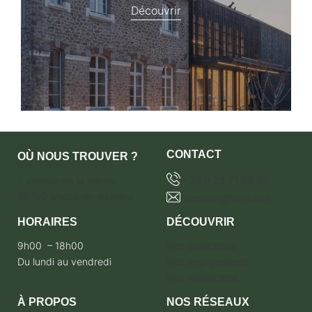
Découvrir
CONTACT
OÙ NOUS TROUVER ?
7 avenue de la marne
+33 6 28 71 68 65
59700 Marcq-en-baroeul
contact@terebro.fr
HORAIRES
DÉCOUVRIR
9h00 – 18h00
Nos collections
Du lundi au vendredi
Nos engagements
Nos réalisations
À PROPOS
NOS RÉSEAUX