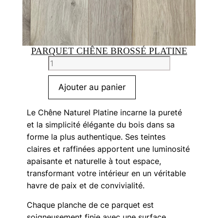
PARQUET CHÊNE BROSSÉ PLATINE
quantité
de
Parquet
Ajouter au panier
Chêne
Brossé
Le Chêne Naturel Platine incarne la pureté
Platine
et la simplicité élégante du bois dans sa
forme la plus authentique. Ses teintes
claires et raffinées apportent une luminosité
apaisante et naturelle à tout espace,
transformant votre intérieur en un véritable
havre de paix et de convivialité.
Chaque planche de ce parquet est
soigneusement finie avec une surface