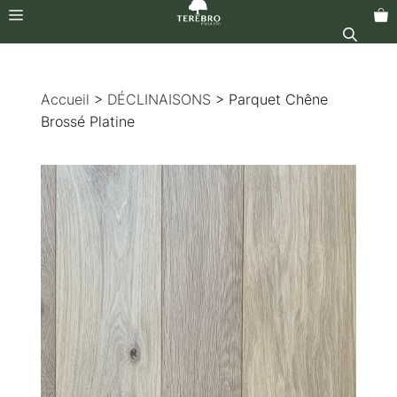
Menu
Aller
au
Accueil
>
DÉCLINAISONS
> Parquet Chêne
contenu
Brossé Platine