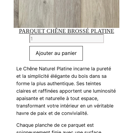
PARQUET CHÊNE BROSSÉ PLATINE
quantité
de
Parquet
Ajouter au panier
Chêne
Brossé
Le Chêne Naturel Platine incarne la pureté
Platine
et la simplicité élégante du bois dans sa
forme la plus authentique. Ses teintes
claires et raffinées apportent une luminosité
apaisante et naturelle à tout espace,
transformant votre intérieur en un véritable
havre de paix et de convivialité.
Chaque planche de ce parquet est
soigneusement finie avec une surface