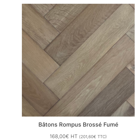
Bâtons Rompus Brossé Fumé
168,00
€
HT
(
201,60
€
TTC)