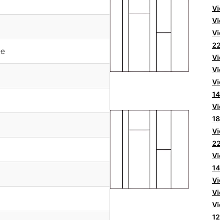
Vi
Vi
Vi
2
ée
Vi
Vi
Vi
1
Vi
1
Vi
2
Vi
14
Vi
Vi
Vi
1