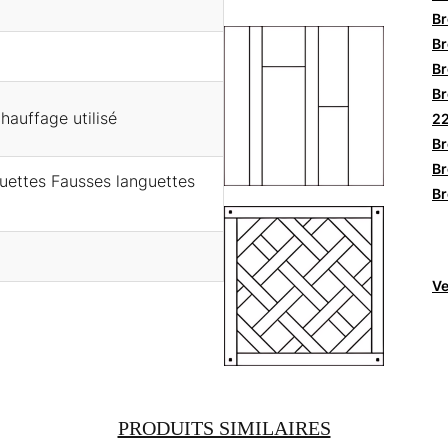
Br
Br
Br
Br
hauffage utilisé
2
Br
Br
nguettes Fausses languettes
Br
Ve
PRODUITS SIMILAIRES