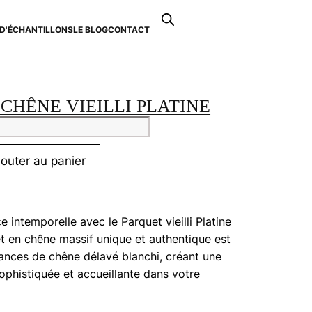
Recherche
de
D'ÉCHANTILLONS
LE BLOG
CONTACT
0
produits
CHÊNE VIEILLI PLATINE
tité
uet
jouter au panier
e
i
ne
 intemporelle avec le Parquet vieilli Platine
t en chêne massif unique et authentique est
ances de chêne délavé blanchi, créant une
ophistiquée et accueillante dans votre