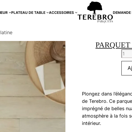
IEUR
PLATEAU DE TABLE
ACCESSOIRES
DEMANDE 
latine
PARQUET 
quan
de
Parq
A
chên
vieill
Plati
Plongez dans l’élégance
de Terebro. Ce parque
imprégné de belles nu
atmosphère à la fois s
intérieur.