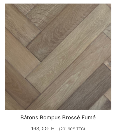
Bâtons Rompus Brossé Fumé
168,00
€
HT
(
201,60
€
TTC)