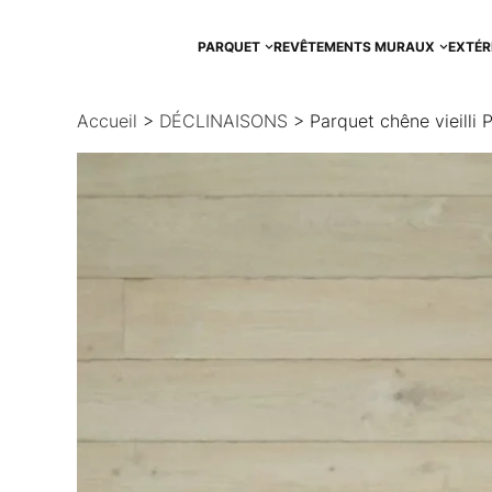
Aller
au
PARQUET
REVÊTEMENTS MURAUX
EXTÉR
contenu
Accueil
>
DÉCLINAISONS
> Parquet chêne vieilli P