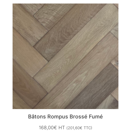
Bâtons Rompus Brossé Fumé
168,00
€
HT
(
201,60
€
TTC)